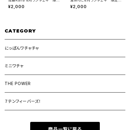
佐藤Kaha 8月ランチェキ 限
激熱ちこ8月ランチェキ 限定1
定150枚
50枚
¥2,000
¥2,000
CATEGORY
にっぽんワチャチャ
ミニワチャ
THE POWER
７テンフィーバーズ！
商品一覧に戻る