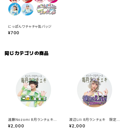
にっぽんワチャチャ缶バッジ
¥700
同じカテゴリの商品
遠藤Nozomi 8月ランチェキ
渡辺Lili 8月ランチェキ 限定1
限定150枚
50枚
¥2,000
¥2,000